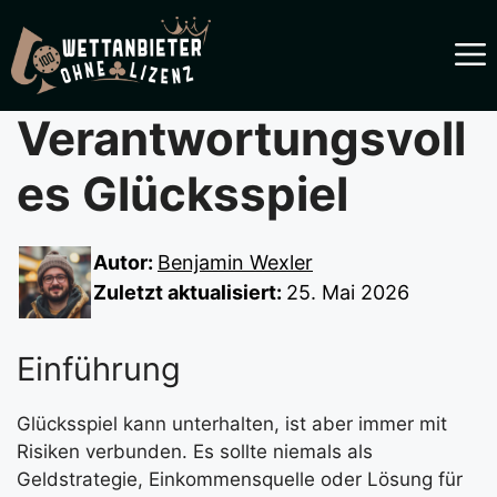
Zum
Inhalt
springen
Verantwortungsvoll
es Glücksspiel
Autor:
Benjamin Wexler
Zuletzt aktualisiert:
25. Mai 2026
Einführung
Glücksspiel kann unterhalten, ist aber immer mit
Risiken verbunden. Es sollte niemals als
Geldstrategie, Einkommensquelle oder Lösung für