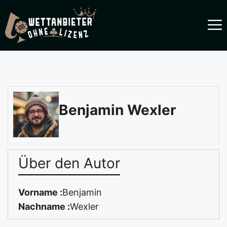
Zum
Inhalt
springen
Benjamin Wexler
Über den Autor
Vorname :
Benjamin
Nachname :
Wexler