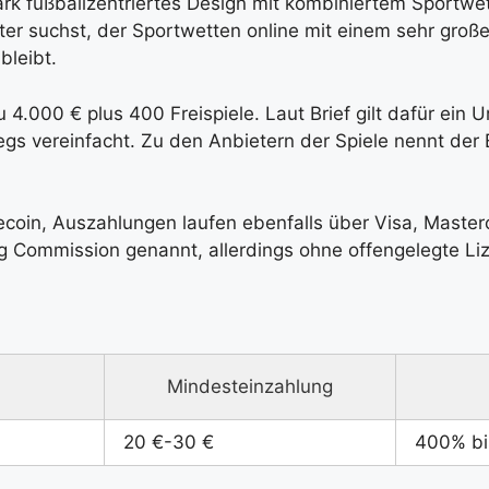
tark fußballzentriertes Design mit kombiniertem Sportwe
ter suchst, der Sportwetten online mit einem sehr groß
bleibt.
 4.000 € plus 400 Freispiele. Laut Brief gilt dafür ein
gs vereinfacht. Zu den Anbietern der Spiele nennt der 
ecoin, Auszahlungen laufen ebenfalls über Visa, Masterc
ng Commission genannt, allerdings ohne offengelegte L
Mindesteinzahlung
20 €-30 €
400% bis