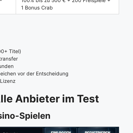
-
100% bis zu 500 € + 200 Freispiele +
1 Bonus Crab
0+ Titel)
ransfer
kunden
leichen vor der Entscheidung
-Lizenz
lle Anbieter im Test
sino-Spielen