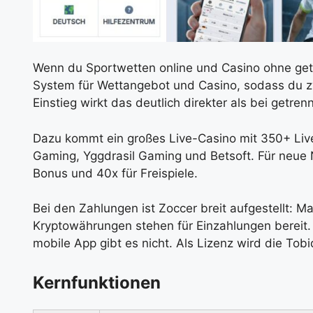
Wenn du Sportwetten online und Casino ohne getre
System für Wettangebot und Casino, sodass du zw
Einstieg wirkt das deutlich direkter als bei getre
Dazu kommt ein großes Live-Casino mit 350+ Liv
Gaming, Yggdrasil Gaming und Betsoft. Für neue 
Bonus und 40x für Freispiele.
Bei den Zahlungen ist Zoccer breit aufgestellt: M
Kryptowährungen stehen für Einzahlungen bereit. 
mobile App gibt es nicht. Als Lizenz wird die T
Kernfunktionen