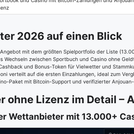
ortbook und Casino mit Bitcoin-Zahlungen und Anjouan
zenz
ter 2026 auf einen Blick
Angebot mit dem größten Spielportfolio der Liste (13.00
ses Wechseln zwischen Sportbuch und Casino ohne Geldt
P-Cashback und Bonus-Token für Vielwetter und Stamm
i verteilt auf die ersten Einzahlungen, ideal zum Verg
-Paket mit Bitcoin-Support und verifizierter Anjouan
 ohne Lizenz im Detail – A
er Wettanbieter mit 13.000+ Ca