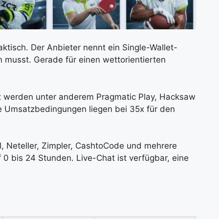
tisch. Der Anbieter nennt ein Single-Wallet-
 musst. Gerade für einen wettorientierten
nt werden unter anderem Pragmatic Play, Hacksaw
ie Umsatzbedingungen liegen bei 35x für den
ll, Neteller, Zimpler, CashtoCode und mehrere
0 bis 24 Stunden. Live-Chat ist verfügbar, eine